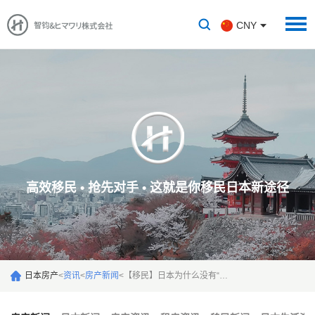
CNY
高效移民 • 抢先对手 • 这就是你移民日本新途径
日本房产
<
资讯
<
房产新闻
<
【移民】日本为什么没有“陪读签证”？想去日本陪读怎么办？