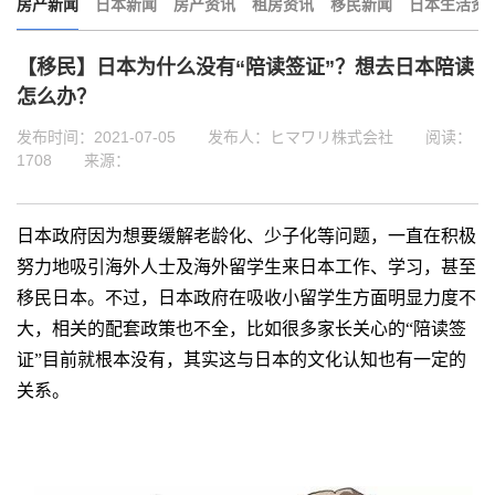
房产新闻
日本新闻
房产资讯
租房资讯
移民新闻
日本生活资
【移民】日本为什么没有“陪读签证”？想去日本陪读
怎么办？
发布时间：2021-07-05
发布人：ヒマワリ株式会社
阅读：
1708
来源：
日本政府因为想要缓解老龄化、少子化等问题，一直在积极
努力地吸引海外人士及海外留学生来日本工作、学习，甚至
移民日本。不过，日本政府在吸收小留学生方面明显力度不
大，相关的配套政策也不全，比如很多家长关心的“陪读签
证”目前就根本没有，其实这与日本的文化认知也有一定的
关系。