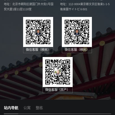
地址：北京市朝阳区建国门外大街1号国
地址：112-0004
東京都文京区後楽1-1-5
贸
大厦1座11层1118室
後楽園サイトビル501
微信客服（移民）
微信客服（移民）
微信客服（房产）
站内导航
公寓
整栋