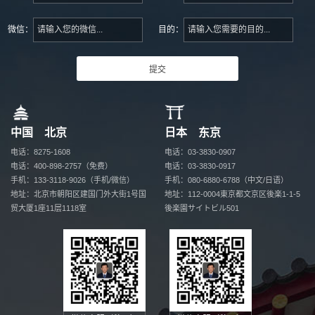
微信：
目的：
中国 北京
日本 东京
电话：8275-1608
电话：03-3830-0907
电话：400-898-2757（免费）
电话：03-3830-0917
手机：133-3118-9026（手机/微信）
手机：080-6880-6788（中文/日语）
地址：北京市朝阳区建国门外大街1号国
地址：112-0004
東京都文京区後楽1-1-5
贸
大厦1座11层1118室
後楽園サイトビル501