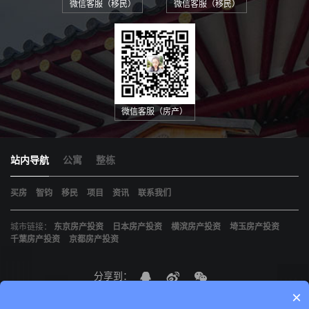
微信客服（移民）
微信客服（移民）
微信客服（房产）
站内导航
公寓
整栋
买房
智钧
移民
项目
资讯
联系我们
城市链接：
东京房产投资
日本房产投资
横滨房产投资
埼玉房产投资
千葉房产投资
京都房产投资
分享到：
×
京ICP备19021898
智钧（北京）国际咨询有限公司
版权所有
网站建设
：