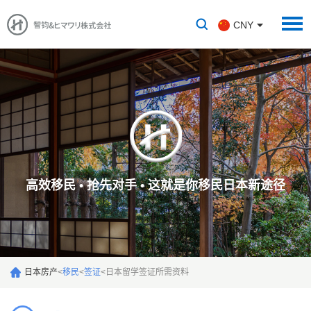
CNY
高效移民 • 抢先对手 • 这就是你移民日本新途径
日本房产
<
移民
<
签证
<
日本留学签证所需资料