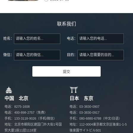
联系我们
姓名：
电话：
微信：
目的：
中国 北京
日本 东京
电话：8275-1608
电话：03-3830-0907
电话：400-898-2757（免费）
电话：03-3830-0917
手机：133-3118-9026（手机/微信）
手机：080-6880-6788（中文/日语）
地址：北京市朝阳区建国门外大街1号国
地址：112-0004
東京都文京区後楽1-1-5
贸
大厦1座11层1118室
後楽園サイトビル501