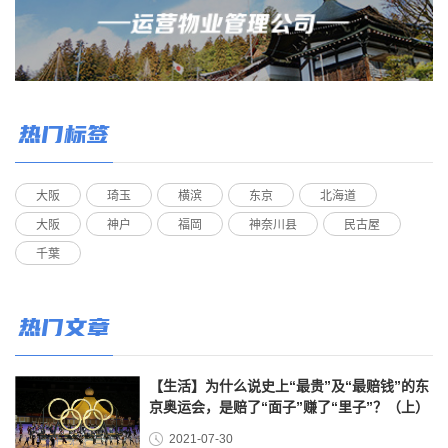
热门标签
大阪
琦玉
横滨
东京
北海道
大阪
神户
福岡
神奈川县
民古屋
千葉
热门文章
【生活】为什么说史上“最贵”及“最赔钱”的东
京奥运会，是赔了“面子”赚了“里子”？（上）
2021-07-30