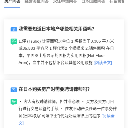
房产问答
经营签证问答
永住申请问答
日本国籍问答
在留资格
我需要知道日本地产哪些相关用语吗？
1.坪 (Tsubo) 计算面积之单位 1 坪相当于3.305 平方米
或35.583 平方尺 1 坪代表2 个榻榻米 2.销售面积 在日
本，平面图上所显示的面积为实用面积(Net Floor
Area)，当中并不包括阳台及其他公用设施
[阅读全文]
在日本购买房产时需要聘请律师吗？
‧ 客人有权聘请律师，但并非必须 ‧ 买方及卖方可自
行进行交易及签约手续 ‧ 住友不动产会任命一位事务律
师(日本称为“司法书士”)代为处理法律上的程序
[阅读全
文]