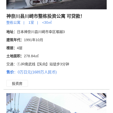
神奈川县川崎市整栋投资公寓 可贷款！
整栋公寓
|
1室
|
<30㎡
地址：
日本神奈川县川崎市幸区塚越3
建筑年代：
1991年10月
楼层：
4层
土地面积：
278.84㎡
交通：
①JR南武线【矢向】站徒步3分钟
售价
：0万日元(1689万人民币)
投资房