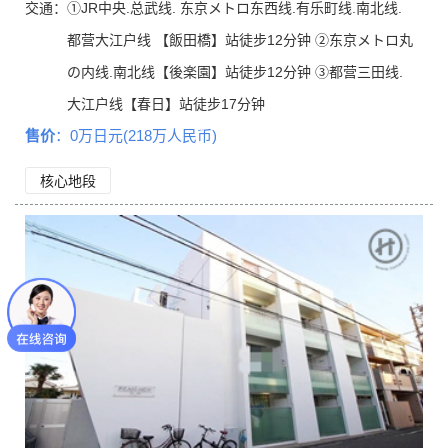
交通：
①JR中央.总武线. 东京メトロ东西线.有乐町线.南北线.
都营大江户线 【飯田橋】站徒步12分钟 ②东京メトロ丸
の内线.南北线【後楽園】站徒步12分钟 ③都营三田线.
大江户线【春日】站徒步17分钟
售价
：0万日元(218万人民币)
核心地段