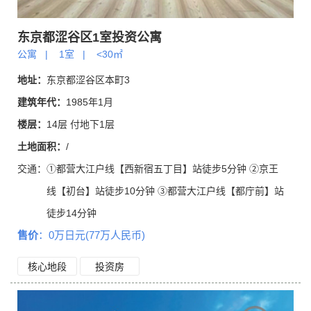
东京都涩谷区1室投资公寓
公寓
|
1室
|
<30㎡
地址：
东京都涩谷区本町3
建筑年代：
1985年1月
楼层：
14层 付地下1层
土地面积：
/
交通：
①都营大江户线【西新宿五丁目】站徒步5分钟 ②京王
线【初台】站徒步10分钟 ③都营大江户线【都庁前】站
徒步14分钟
售价
：0万日元(77万人民币)
核心地段
投资房