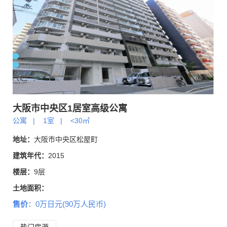
大阪市中央区1居室高级公寓
公寓
|
1室
|
<30㎡
地址：
大阪市中央区松屋町
建筑年代：
2015
楼层：
9层
土地面积：
售价
：0万日元(90万人民币)
交通：