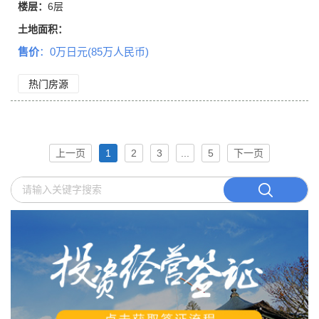
楼层：
6层
土地面积：
售价
：0万日元(85万人民币)
交通：
热门房源
上一页
1
2
3
...
5
下一页