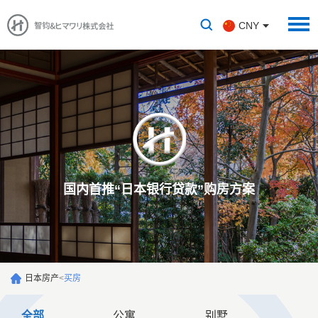
CNY
国内首推“日本银行贷款”购房方案
日本房产
<
买房
全部
公寓
别墅