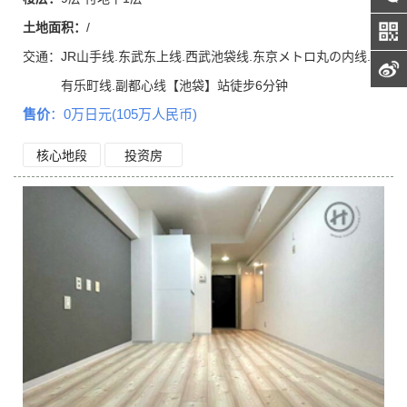
土地面积：
/
交通：
JR山手线.东武东上线.西武池袋线.东京メトロ丸の内线.
有乐町线.副都心线【池袋】站徒步6分钟
售价
：0万日元(105万人民币)
核心地段
投资房