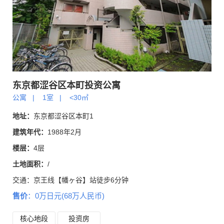
东京都涩谷区本町投资公寓
公寓
|
1室
|
<30㎡
地址：
东京都涩谷区本町1
建筑年代：
1988年2月
楼层：
4层
土地面积：
/
交通：
京王线【幡ヶ谷】站徒步6分钟
售价
：0万日元(68万人民币)
核心地段
投资房