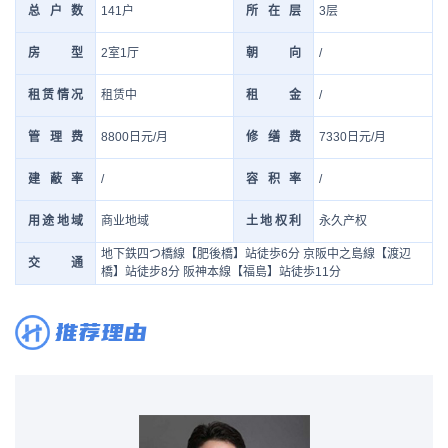
141户
3层
总户数
所在层
2室1厅
/
房型
朝向
租赁中
/
租赁情况
租金
8800日元/月
7330日元/月
管理费
修缮费
/
/
建蔽率
容积率
商业地域
永久产权
用途地域
土地权利
地下鉄四つ橋線【肥後橋】站徒歩6分 京阪中之島線【渡辺
交通
橋】站徒步8分 阪神本線【福島】站徒歩11分
推荐理由