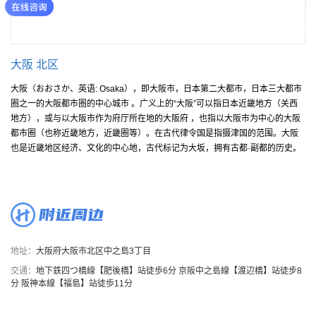
大阪 北区
大阪（おおさか、英语: Osaka），即大阪市，日本第二大都市，日本三大都市
圈之一的大阪都市圈的中心城市 。广义上的“大阪”可以指日本近畿地方（关西
地方），或与以大阪市作为府厅所在地的大阪府 ，也指以大阪市为中心的大阪
都市圈（也称近畿地方，近畿圈等）。在古代律令国是指摄津国的范围。大阪
也是近畿地区经济、文化的中心地，古代标记为大坂，拥有古都·副都的历史。
附近周边
地址：
大阪府大阪市北区中之島3丁目
交通：
地下鉄四つ橋線【肥後橋】站徒歩6分 京阪中之島線【渡辺橋】站徒步8
分 阪神本線【福島】站徒歩11分