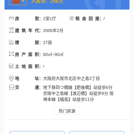
人民币：256万
：
2室1厅
：
/
房型
租金回报
：
2005年2月
建筑年代
：
27层
楼层
：
60㎡~90㎡
房产面积
：
/
土地面积
：
大阪府大阪市北区中之島3丁目
地址
交通
：
地下鉄四つ橋線【肥後橋】站徒歩6分
京阪中之島線【渡辺橋】站徒步8分 阪
神本線【福島】站徒歩11分
热门房源