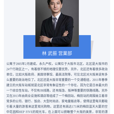
林 武振
営業部
公寓于
2005
年
2
月建成，永久产权。公寓位于大阪市北区，北区是大阪市的
24个行政区之一，
有着很不错的地理位置优势，另外，北区还有着很多政治
单位，比如大阪政府、美国领事馆、最高法院等，可见北区对大阪来说有多
么重要的政治地位了。北区还是大阪非常重要的一个交通枢纽，
2011年春季
建立的大阪车站城就是北区非常有象征性的一个存在，因为它是日本最大的
一个综合性车站，不仅有JR线路，还有阪急、阪神等重要的铁路线路。另外
又在2013年由商业设施和酒店等组成了一个梅田站，梅田站的周围耸立着非
常多的公司、银行、饭店、大型时尚店、家电量贩店等，使得这里每天都吸
引着大量的游客来这里观光购物。这里还有高达173米的梅田蓝天大厦的空
中花园和HEP FIVE的观光车，在上面可以俯瞰整个大阪的美景，非常的漂