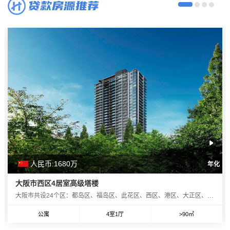
贷款房源推荐
人民币:1680
万
年化
大阪市西区4居室高级塔楼
大阪市共设24个区：都岛区、福岛区、此花区、西区、港区、大正区、天王寺区、浪速区、西淀川区、东淀川区、东成区、生野区、旭区、城东区、阿倍野区、住吉区、东住吉区、西成区、淀川区、鹤见区、住之江区、平野区、北区、中央区。大阪市的西区是其24个行政区之一，位于整个市的中心位置，大阪市区大部分面积位于大阪平原上。大阪平原是一座冲积平原，地势平坦。在约8000至7000年前时，由于绳文海进导致水位高涨，大阪平原曾位于海面之下，被称为河内湾。随着上町台地北侧的沙嘴逐渐向北延伸，至绳文时代中期，河内湾已演变为潟湖，被称
公寓
4室1厅
>90㎡