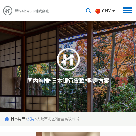
CNY
国内首推“日本银行贷款”购房方案
日本房产
<
买房
<
大阪市北区2居室高级公寓