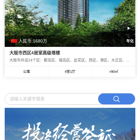
人民币:1680
万
年化
大阪市西区4居室高级塔楼
大阪市共设24个区：都岛区、福岛区、此花区、西区、港区、大正区、天王寺区、浪速区、西淀川区、东淀川区、东成区、生野区、旭区、城东区、阿倍野区、住吉区、东住吉区、西成区、淀川区、鹤见区、住之江区、平野区、北区、中央区。大阪市的西区是其24个行政区之一，位于整个市的中心位置，大阪市区大部分面积位于大阪平原上。大阪平原是一座冲积平原，地势平坦。在约8000至7000年前时，由于绳文海进导致水位高涨，大阪平原曾位于海面之下，被称为河内湾。随着上町台地北侧的沙嘴逐渐向北延伸，至绳文时代中期，河内湾已演变为潟湖，被称
公寓
4室1厅
>90㎡