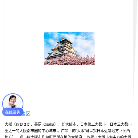
大阪 浪速区
大阪（おおさか、英语: Osaka），即大阪市，日本第二大都市，日本三大都市
圈之一的大阪都市圈的中心城市 。广义上的“大阪”可以指日本近畿地方（关西
地方），或与以大阪市作为府厅所在地的大阪府 ，也指以大阪市为中心的大阪