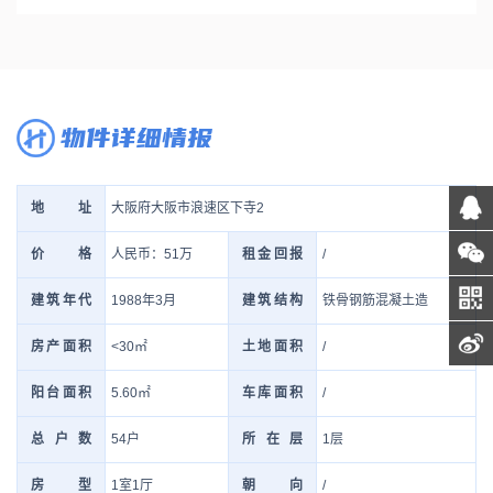
物件详细情报
大阪府大阪市浪速区下寺2
地址
人民币：51万
/
价格
租金回报
1988年3月
铁骨钢筋混凝土造
建筑年代
建筑结构
<30㎡
/
房产面积
土地面积
5.60㎡
/
阳台面积
车库面积
54户
1层
总户数
所在层
1室1厅
/
房型
朝向