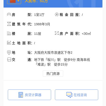
人民币：51万
：
1室1厅
：
/
房型
租金回报
：
1988年3月
建筑年代
：
11层
：
<30㎡
楼层
房产面积
：
/
土地面积
：
大阪府大阪市浪速区下寺2
地址
交通
：
地下铁「桜川」駅 徒歩9分 南海本线
「难波」駅 徒歩15分
热门房源
房贷计算器
在线咨询