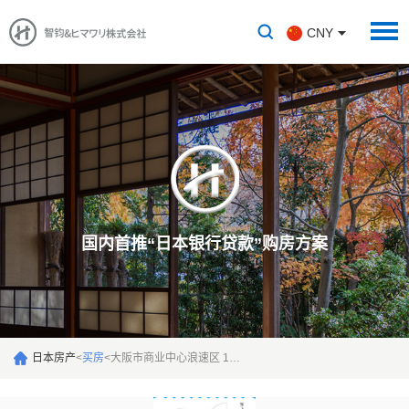
CNY
国内首推“日本银行贷款”购房方案
日本房产
<
买房
<
大阪市商业中心浪速区 1居室投资公寓