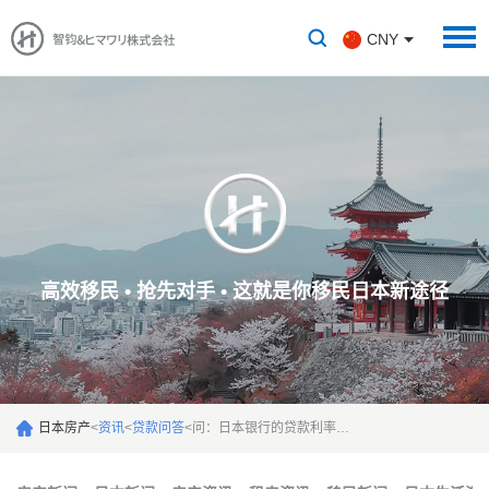
CNY
高效移民 • 抢先对手 • 这就是你移民日本新途径
日本房产
<
资讯
<
贷款问答
<
问：日本银行的贷款利率是多少？